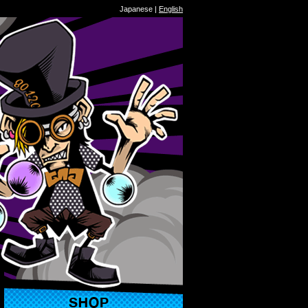
Japanese |
English